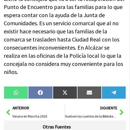
Punto de Encuentro para las familias para lo que
espera contar con la ayuda de la Junta de
Comunidades. Es un servicio comarcal que al no
existir hace necesario que las familias de la
comarca se trasladen hasta Ciudad Real con los
consecuentes inconvenientes. En Alcázar se
realiza en las oficinas de la Policía local lo que la
concejala no considera muy conveniente para los
niños.
Compartir
Compartir
Compartir
Compartir
Compa
WhatsApp
Facebook
X
Email
Tele
en
en
en
en
en
(Twitter)
Ant
Sig
ANTERIOR
SIGUIENTE
Verano en Marcha 2016
Vuelven los cuentos de la Biblioteca a la Escuela Infantil
Otras Fuentes