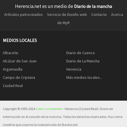
Herencia.net es un medio de
Diario de la mancha
Artículos patrocinados
Servicio de Diseño web
Contacto
Acerca
de MyR
MEDIOS LOCALES
Albacete
Diario de Cuenca
Alcázar de San Juan
Diario de La Mancha
Argamasilla
Herencia
Campo de Criptana
Más medios locales...
Ciudad Real
Copyright © 1995-2024
Color vivo Internet
– Herencia (Ciudad Real). Diario de
información en el corazón de la mancha. Todos los derechos reservados. Haz como
nosotros que usamos la nube privada de Stackscale.