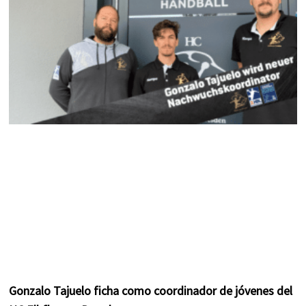
m
t
Gonzalo Tajuelo ficha como coordinador de jóvenes del