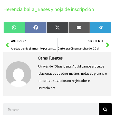
Herencia baila_Bases y hoja de inscripción
Compartir
Compartir
Compartir
Compartir
Compa
WhatsApp
Facebook
X
Email
Tele
en
en
en
en
en
(Twitter)
Ant
Sig
ANTERIOR
SIGUIENTE
Alertas de nivel amarillo por temperaturas de 38º
Cartelera Cinemancha del 10 al 16 de junio
Otras Fuentes
A través de "Otras fuentes" publicamos artículos
relacionados de otros medios, notas de prensa, o
artículos de usuarios no registrados en
Herencia.net
Buscar