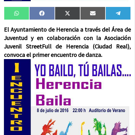
Compartir
Compartir
Compartir
Compartir
Compa
WhatsApp
Facebook
X
Email
Tele
en
en
en
en
en
(Twitter)
El Ayuntamiento de Herencia a través del Área de
Juventud y en colaboración con la Asociación
Juvenil StreetFull de Herencia (Ciudad Real),
convoca el primer encuentro de danza.