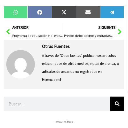
Compartir
Compartir
Compartir
Compartir
Compa
WhatsApp
Facebook
X
Email
Tele
en
en
en
en
en
(Twitter)
Ant
Sig
ANTERIOR
SIGUIENTE
Programa de educación vial en el colegio
Precios de los abonos y entradas para la piscina municipal
Otras Fuentes
A través de "Otras fuentes" publicamos artículos
relacionados de otros medios, notas de prensa, o
artículos de usuarios no registrados en
Herencia.net
Buscar
– patrocinadores –