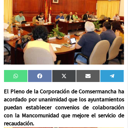
Compartir
Compartir
Compartir
Compartir
Compa
WhatsApp
Facebook
X
Email
Tele
en
en
en
en
en
(Twitter)
El Pleno de la Corporación de Comsermancha ha
acordado por unanimidad que los ayuntamientos
puedan establecer convenios de colaboración
con la Mancomunidad que mejore el servicio de
recaudación.