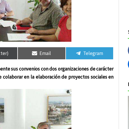
tir
tir
Compartir
Compartir
Compartir
Compartir
en
en
en
en
tter)
Email
Telegram
ente sus convenios con dos organizaciones de carácter
 de colaborar en la elaboración de proyectos sociales en