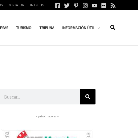
AS
CONTACTAR
IN ENGLISH
ESAS
TURISMO
TRIBUNA
INFORMACIÓN ÚTIL
Buscar
– patrocinadores –