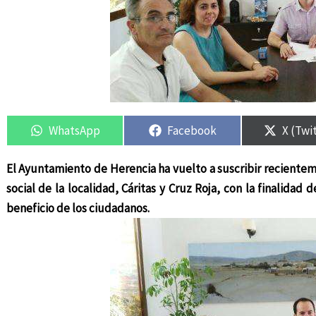
Compartir
Compartir
Compartir
Compartir
Compar
Compar
en
en
en
en
en
en
WhatsApp
Facebook
X (Twi
El Ayuntamiento de Herencia ha vuelto a suscribir recientem
social de la localidad, Cáritas y Cruz Roja, con la finalidad
beneficio de los ciudadanos.