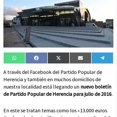
Compartir
Compartir
Compartir
Compartir
Compa
WhatsApp
Facebook
X
Email
Tele
en
en
en
en
en
(Twitter)
A través del Facebook del Partido Popular de
Herencia y también en muchos domicilios de
nuestra localidad está llegando un
nuevo boletín
de Partido Popular de Herencia para julio de 2016
.
En este se tratan temas como los «13.000 euros