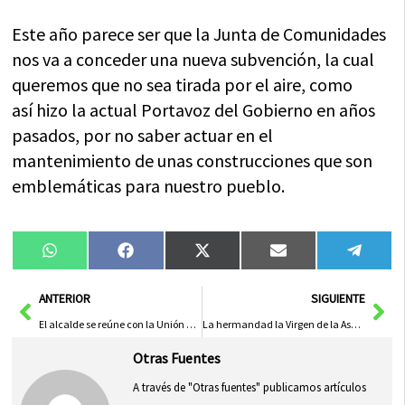
Este año parece ser que la Junta de Comunidades
nos va a conceder una nueva subvención, la cual
queremos que no sea tirada por el aire, como
así hizo la actual Portavoz del Gobierno en años
pasados, por no saber actuar en el
mantenimiento de unas construcciones que son
emblemáticas para nuestro pueblo.
Compartir
Compartir
Compartir
Compartir
Compa
WhatsApp
Facebook
X
Email
Tele
en
en
en
en
en
(Twitter)
Ant
Sig
ANTERIOR
SIGUIENTE
El alcalde se reúne con la Unión Democrática de Pensionistas
La hermandad la Virgen de la Asunción ya prepara sus fiestas
Otras Fuentes
A través de "Otras fuentes" publicamos artículos