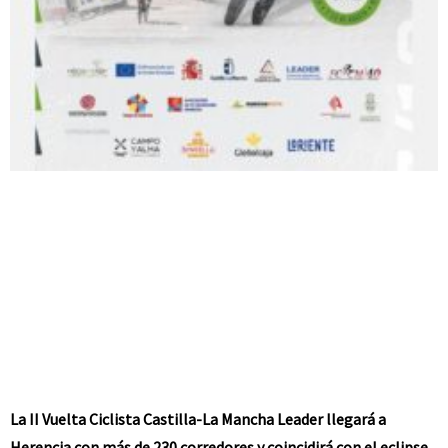
La II Vuelta Ciclista Castilla-La Mancha Leader llegará a
Herencia con más de 230 corredores y coincidirá con el eclipse