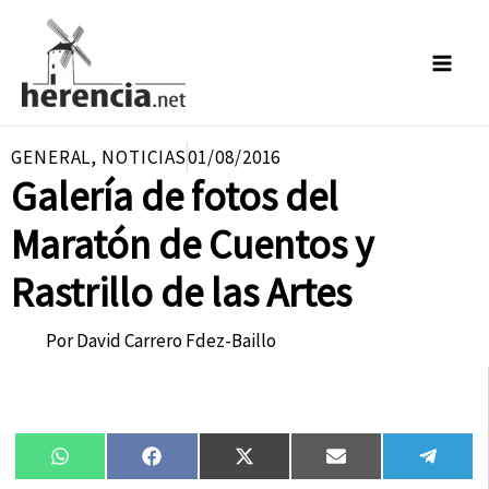
Ir
al
contenido
GENERAL
,
NOTICIAS
01/08/2016
Galería de fotos del
Maratón de Cuentos y
Rastrillo de las Artes
Por
David Carrero Fdez-Baillo
Compartir
Compartir
Compartir
Compartir
Compa
WhatsApp
Facebook
X
Email
Tele
en
en
en
en
en
(Twitter)