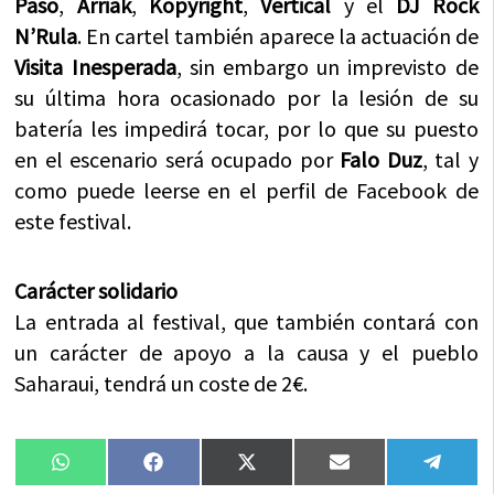
Paso
,
Arriak
,
Kopyright
,
Vertical
y el
DJ Rock
N’Rula
. En cartel también aparece la actuación de
Visita Inesperada
, sin embargo un imprevisto de
su última hora ocasionado por la lesión de su
batería les impedirá tocar, por lo que su puesto
en el escenario será ocupado por
Falo Duz
, tal y
como puede leerse en el perfil de Facebook de
este festival.
Carácter solidario
La entrada al festival, que también contará con
un carácter de apoyo a la causa y el pueblo
Saharaui, tendrá un coste de 2€.
Compartir
Compartir
Compartir
Compartir
Compa
WhatsApp
Facebook
X
Email
Tele
en
en
en
en
en
(Twitter)