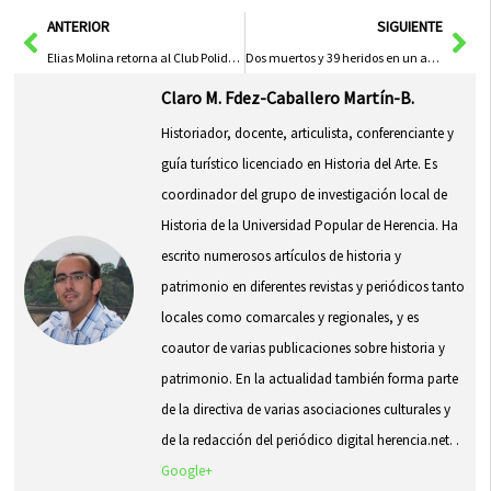
Ant
Sig
ANTERIOR
SIGUIENTE
Elias Molina retorna al Club Polideportivo Cacereño SAD
Dos muertos y 39 heridos en un accidente múltiple en la A-4 a la altura de Manzanares
Claro M. Fdez-Caballero Martín-B.
Historiador, docente, articulista, conferenciante y
guía turístico licenciado en Historia del Arte. Es
coordinador del grupo de investigación local de
Historia de la Universidad Popular de Herencia. Ha
escrito numerosos artículos de historia y
patrimonio en diferentes revistas y periódicos tanto
locales como comarcales y regionales, y es
coautor de varias publicaciones sobre historia y
patrimonio. En la actualidad también forma parte
de la directiva de varias asociaciones culturales y
de la redacción del periódico digital herencia.net. .
Google+