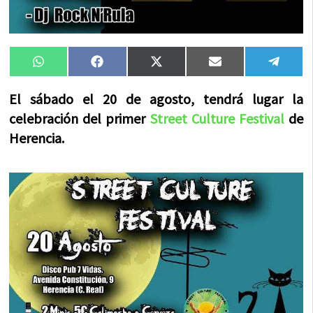
Compartir
Compartir
Compartir
Compartir
Compa
WhatsApp
Facebook
X
Email
Tele
en
en
en
en
en
(Twitter)
El sábado el 20 de agosto, tendrá lugar la
celebración del primer
Street Culture Festival
de
Herencia.