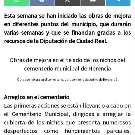
Compartir
Compartir
Compartir
Compartir
Compa
WhatsApp
Facebook
X
Email
Tele
en
en
en
en
en
(Twitter)
Esta semana se han iniciado las obras de mejora
en diferentes puntos del municipio, que durarán
varias semanas y que se financian gracias a los
recursos de la Diputación de Ciudad Real.
Obras de mejora en el tejado de los nichos del
cementerio municipal de Herencia
Obras de mejora en el cementerio, parque y zona deportiva de Herencia 1
Arreglos en el cementerio
Las primeras acciones se están llevando a cabo en
el Cementerio Municipal, dirigidas a arreglar la
cubierta de los nichos que presenta numerosos
desperfectos como hundimientos parciales,