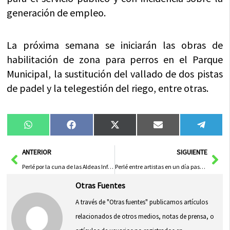
generación de empleo.
La próxima semana se iniciarán las obras de
habilitación de zona para perros en el Parque
Municipal, la sustitución del vallado de dos pistas
de padel y la telegestión del riego, entre otras.
Compartir
Compartir
Compartir
Compartir
Compa
WhatsApp
Facebook
X
Email
Tele
en
en
en
en
en
(Twitter)
Ant
Sig
ANTERIOR
SIGUIENTE
Perlé por la cuna de las Aldeas Infantiles. Etapa 40
Perlé entre artistas en un día pasado por agua. Etapa 41
Otras Fuentes
A través de "Otras fuentes" publicamos artículos
relacionados de otros medios, notas de prensa, o