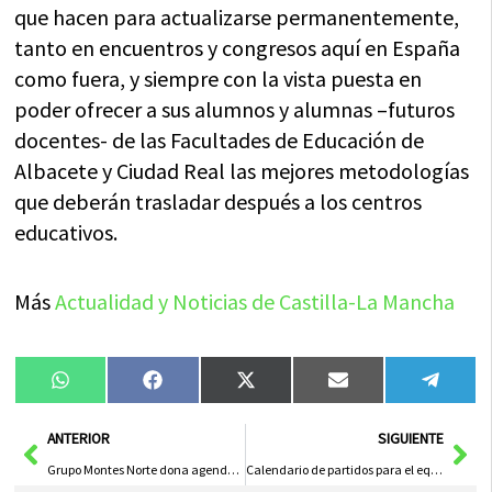
que hacen para actualizarse permanentemente,
tanto en encuentros y congresos aquí en España
como fuera, y siempre con la vista puesta en
poder ofrecer a sus alumnos y alumnas –futuros
docentes- de las Facultades de Educación de
Albacete y Ciudad Real las mejores metodologías
que deberán trasladar después a los centros
educativos.
Más
Actualidad y Noticias de Castilla-La Mancha
Compartir
Compartir
Compartir
Compartir
Compa
WhatsApp
Facebook
X
Email
Tele
en
en
en
en
en
(Twitter)
Ant
Sig
ANTERIOR
SIGUIENTE
Grupo Montes Norte dona agendas escolares a los colegios de Herencia
Calendario de partidos para el equipo juvenil Herencia CF