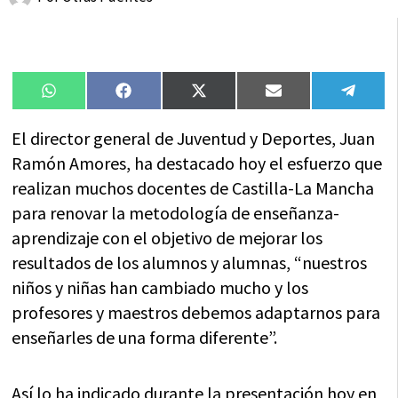
Compartir
Compartir
Compartir
Compartir
Compa
WhatsApp
Facebook
X
Email
Tele
en
en
en
en
en
(Twitter)
El director general de Juventud y Deportes, Juan
Ramón Amores, ha destacado hoy el esfuerzo que
realizan muchos docentes de Castilla-La Mancha
para renovar la metodología de enseñanza-
aprendizaje con el objetivo de mejorar los
resultados de los alumnos y alumnas, “nuestros
niños y niñas han cambiado mucho y los
profesores y maestros debemos adaptarnos para
enseñarles de una forma diferente”.
Así lo ha indicado durante la presentación hoy en