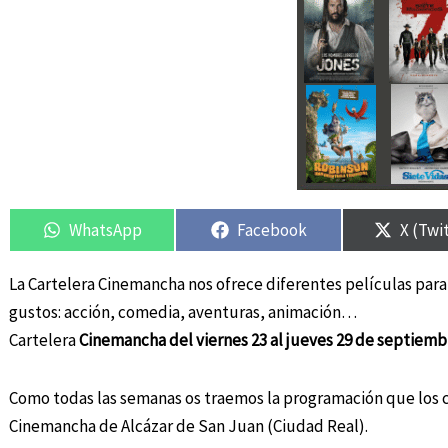
Compartir
Compartir
Compartir
Compartir
Compar
Compar
en
en
en
en
en
en
WhatsApp
Facebook
X (Twi
La Cartelera Cinemancha nos ofrece diferentes películas para
gustos: acción, comedia, aventuras, animación…
Cartelera
Cinemancha del viernes 23 al jueves 29 de septiemb
Como todas las semanas os traemos la programación que los 
Cinemancha de Alcázar de San Juan (Ciudad Real).