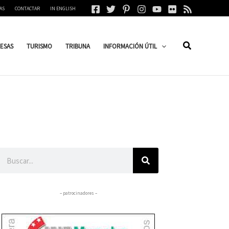
AS
CONTACTAR
IN ENGLISH
ESAS
TURISMO
TRIBUNA
INFORMACIÓN ÚTIL
Buscar
– patrocinadores –