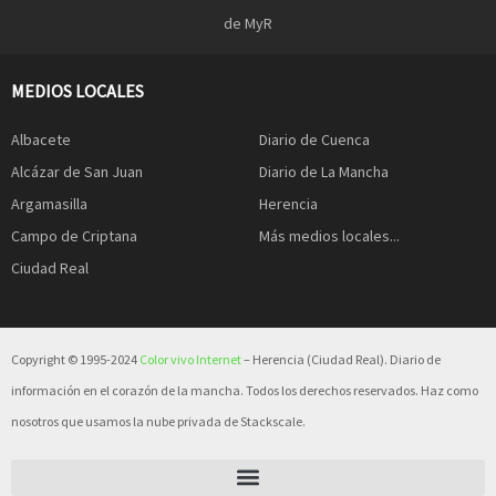
de MyR
MEDIOS LOCALES
Albacete
Diario de Cuenca
Alcázar de San Juan
Diario de La Mancha
Argamasilla
Herencia
Campo de Criptana
Más medios locales...
Ciudad Real
Copyright © 1995-2024
Color vivo Internet
– Herencia (Ciudad Real). Diario de
información en el corazón de la mancha. Todos los derechos reservados. Haz como
nosotros que usamos la nube privada de Stackscale.