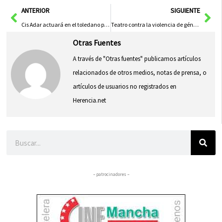
Ant
Sig
ANTERIOR
SIGUIENTE
Cis Adar actuará en el toledano pueblo de Pantoja
Teatro contra la violencia de género el 25 de noviembre en Herencia
Otras Fuentes
A través de "Otras fuentes" publicamos artículos
relacionados de otros medios, notas de prensa, o
artículos de usuarios no registrados en
Herencia.net
Buscar
– patrocinadores –