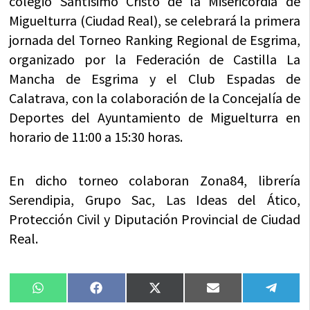
colegio Santísimo Cristo de la Misericordia de
Miguelturra (Ciudad Real), se celebrará la primera
jornada del Torneo Ranking Regional de Esgrima,
organizado por la Federación de Castilla La
Mancha de Esgrima y el Club Espadas de
Calatrava, con la colaboración de la Concejalía de
Deportes del Ayuntamiento de Miguelturra en
horario de 11:00 a 15:30 horas.
En dicho torneo colaboran Zona84, librería
Serendipia, Grupo Sac, Las Ideas del Ático,
Protección Civil y Diputación Provincial de Ciudad
Real.
Compartir
Compartir
Compartir
Compartir
Compa
WhatsApp
Facebook
X
Email
Tele
en
en
en
en
en
(Twitter)