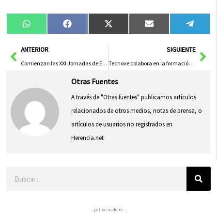
Compartir
Compartir
Compartir
Compartir
Compa
WhatsApp
Facebook
X
Email
Tele
en
en
en
en
en
(Twitter)
Ant
Sig
ANTERIOR
SIGUIENTE
Comienzan las XXI Jornadas de Educación y Sociedad
Tecnove colabora en la formación en sectores de alta empleabilidad y una inserción laboral inmediata
Otras Fuentes
A través de "Otras fuentes" publicamos artículos
relacionados de otros medios, notas de prensa, o
artículos de usuarios no registrados en
Herencia.net
Buscar
– patrocinadores –