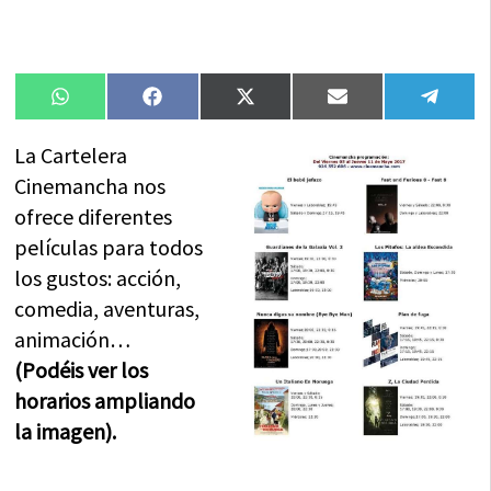
Compartir
Compartir
Compartir
Compartir
Compa
WhatsApp
Facebook
X
Email
Tele
en
en
en
en
en
(Twitter)
La Cartelera
Cinemancha nos
ofrece diferentes
películas para todos
los gustos: acción,
comedia, aventuras,
animación…
(Podéis ver los
horarios ampliando
la imagen).