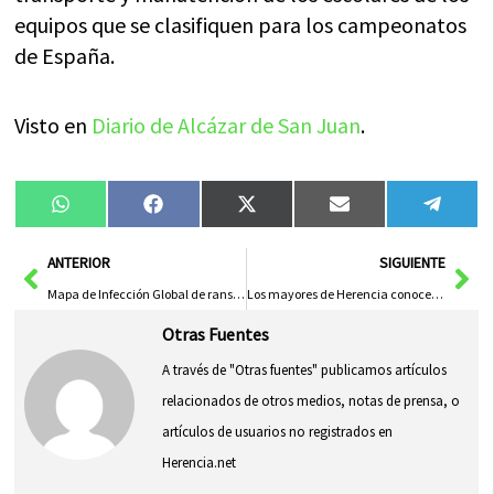
equipos que se clasifiquen para los campeonatos
de España.
Visto en
Diario de Alcázar de San Juan
.
Compartir
Compartir
Compartir
Compartir
Compa
WhatsApp
Facebook
X
Email
Tele
en
en
en
en
en
(Twitter)
Ant
Sig
ANTERIOR
SIGUIENTE
Mapa de Infección Global de ransomware WannaCry
Los mayores de Herencia conocen las instalaciones de tratamiento de agua potable y depuración de agua residual
Otras Fuentes
A través de "Otras fuentes" publicamos artículos
relacionados de otros medios, notas de prensa, o
artículos de usuarios no registrados en
Herencia.net