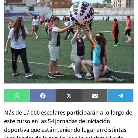
Compartir
Compartir
Compartir
Compartir
Compa
WhatsApp
Facebook
X
Email
Tele
en
en
en
en
en
(Twitter)
Más de 17.000 escolares participarán a lo largo de
este curso en las 54 jornadas de iniciación
deportiva que están teniendo lugar en distintas