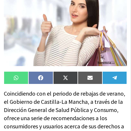
Compartir
Compartir
Compartir
Compartir
Compa
WhatsApp
Facebook
X
Email
Tele
en
en
en
en
en
(Twitter)
Coincidiendo con el periodo de rebajas de verano,
el Gobierno de Castilla-La Mancha, a través de la
Dirección General de Salud Pública y Consumo,
ofrece una serie de recomendaciones a los
consumidores y usuarios acerca de sus derechos a