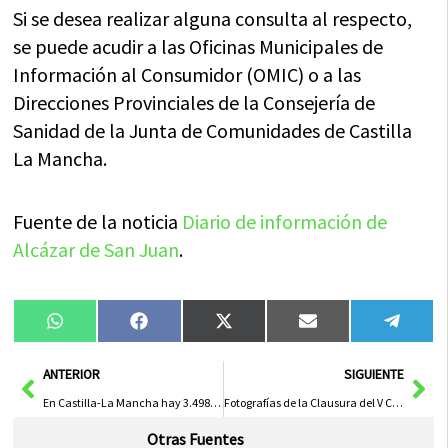
Si se desea realizar alguna consulta al respecto,
se puede acudir a las Oficinas Municipales de
Información al Consumidor (OMIC) o a las
Direcciones Provinciales de la Consejería de
Sanidad de la Junta de Comunidades de Castilla
La Mancha.
Fuente de la noticia
Diario de información de
Alcázar de San Juan
.
Compartir
Compartir
Compartir
Compartir
Compa
WhatsApp
Facebook
X
Email
Tele
en
en
en
en
en
(Twitter)
Ant
Sig
ANTERIOR
SIGUIENTE
En Castilla-La Mancha hay 3.498 voluntarios de Protección Civil, repartidos en 225 agrupaciones
Fotografías de la Clausura del V Curso de Cata en Herencia
Otras Fuentes