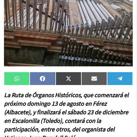
Compartir
Compartir
Compartir
Compartir
Compa
WhatsApp
Facebook
X
Email
Tele
en
en
en
en
en
(Twitter)
La Ruta de Órganos Históricos, que comenzará el
próximo domingo 13 de agosto en Férez
(Albacete), y finalizará el sábado 23 de diciembre
en Escalonilla (Toledo), contará con la
participación, entre otros, del organista del