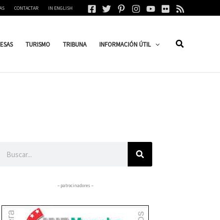
AS
CONTACTAR
IN ENGLISH
ESAS
TURISMO
TRIBUNA
INFORMACIÓN ÚTIL
Buscar
– patrocinadores –