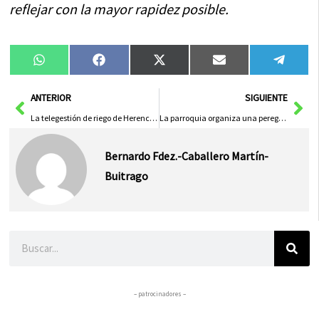
reflejar con la mayor rapidez posible.
Compartir
Compartir
Compartir
Compartir
Compa
WhatsApp
Facebook
X
Email
Tele
en
en
en
en
en
(Twitter)
Ant
Sig
ANTERIOR
SIGUIENTE
La telegestión de riego de Herencia permitirá ahorrar el 30% del consumo de agua
La parroquia organiza una peregrinación a Caravaca de la Cruz
Bernardo Fdez.-Caballero Martín-
Buitrago
Buscar
– patrocinadores –