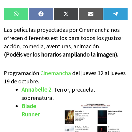
Compartir
Compartir
Compartir
Compartir
Compa
WhatsApp
Facebook
X
Email
Tele
en
en
en
en
en
(Twitter)
Las películas proyectadas por Cinemancha nos
ofrecen diferentes estilos para todos los gustos:
acción, comedia, aventuras, animación…
(Podéis ver los horarios ampliando la imagen).
Programación
Cinemancha
del jueves 12 al jueves
19 de octubre.
Annabelle 2.
Terror, precuela,
sobrenatural
Blade
Runner