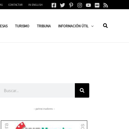
AS
CONTACTAR
IN ENGLISH
ESAS
TURISMO
TRIBUNA
INFORMACIÓN ÚTIL
Buscar
– patrocinadores –