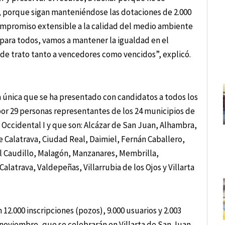
s, porque sigan manteniéndose las dotaciones de 2.000
Compromiso extensible a la calidad del medio ambiente
para todos, vamos a mantener la igualdad en el
de trato tanto a vencedores como vencidos”, explicó.
 única que se ha presentado con candidatos a todos los
or 29 personas representantes de los 24 municipios de
Occidental I y que son: Alcázar de San Juan, Alhambra,
e Calatrava, Ciudad Real, Daimiel, Fernán Caballero,
el Caudillo, Malagón, Manzanares, Membrilla,
alatrava, Valdepeñas, Villarrubia de los Ojos y Villarta
12.000 inscripciones (pozos), 9.000 usuarios y 2.003
 noviembre, que se celebrarán en Villarta de San Juan,