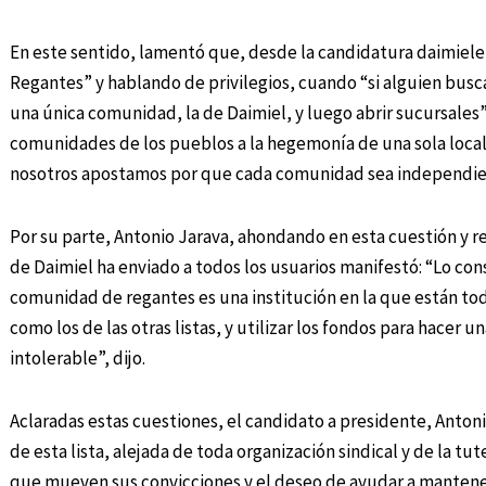
En este sentido, lamentó que, desde la candidatura daimiel
Regantes” y hablando de privilegios, cuando “si alguien busc
una única comunidad, la de Daimiel, y luego abrir sucursales”
comunidades de los pueblos a la hegemonía de una sola local
nosotros apostamos por que cada comunidad sea independie
Por su parte, Antonio Jarava, ahondando en esta cuestión y 
de Daimiel ha enviado a todos los usuarios manifestó: “Lo co
comunidad de regantes es una institución en la que están todo
como los de las otras listas, y utilizar los fondos para hacer 
intolerable”, dijo.
Aclaradas estas cuestiones, el candidato a presidente, Anton
de esta lista, alejada de toda organización sindical y de la tu
que mueven sus convicciones y el deseo de ayudar a mantener 