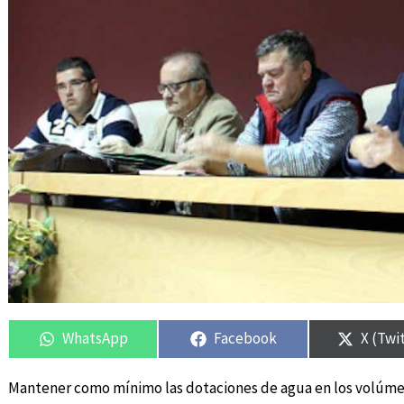
Compartir
Compartir
Compartir
Compartir
Compar
Compar
en
en
en
en
en
en
WhatsApp
Facebook
X (Twi
Mantener como mínimo las dotaciones de agua en los volúme