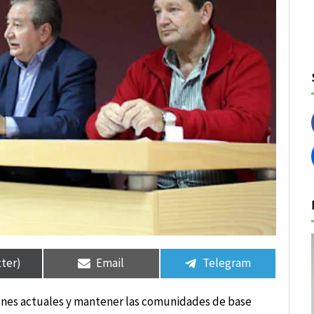
tir
tir
Compartir
Compartir
Compartir
Compartir
en
en
en
en
tter)
Email
Telegram
nes actuales y mantener las comunidades de base