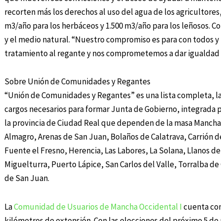
recorten más los derechos al uso del agua de los agricultore
m3/año para los herbáceos y 1.500 m3/año para los leñosos. 
y el medio natural. “Nuestro compromiso es para con todos y 
tratamiento al regante y nos comprometemos a dar igualdad 
Sobre Unión de Comunidades y Regantes
“Unión de Comunidades y Regantes” es una lista completa, la
cargos necesarios para formar Junta de Gobierno, integrada p
la provincia de Ciudad Real que dependen de la masa Mancha 
Almagro, Arenas de San Juan, Bolaños de Calatrava, Carrión d
Fuente el Fresno, Herencia, Las Labores, La Solana, Llanos d
Miguelturra, Puerto Lápice, San Carlos del Valle, Torralba de C
de San Juan.
La
Comunidad de Usuarios de Mancha Occidental I
cuenta con 
kilómetros de extensión. Con las elecciones del próximo 5 de