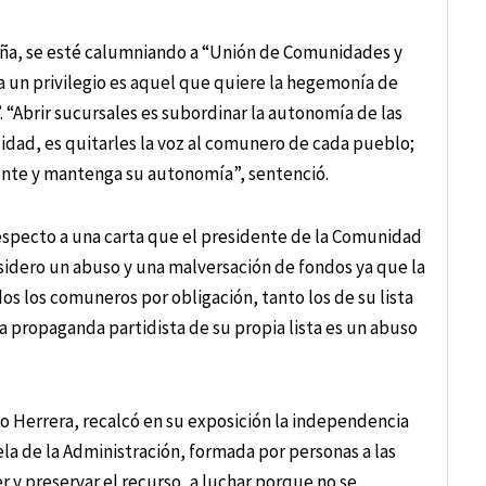
eña, se esté calumniando a “Unión de Comunidades y
a un privilegio es aquel que quiere la hegemonía de
. “Abrir sucursales es subordinar la autonomía de las
idad, es quitarles la voz al comunero de cada pueblo;
nte y mantenga su autonomía”, sentenció.
respecto a una carta que el presidente de la Comunidad
nsidero un abuso y una malversación de fondos ya que la
s los comuneros por obligación, tanto los de su lista
una propaganda partidista de su propia lista es un abuso
io Herrera, recalcó en su exposición la independencia
tela de la Administración, formada por personas a las
y preservar el recurso, a luchar porque no se