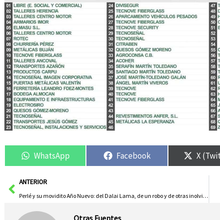
WhatsApp
Facebook
X (Twi
Ant
ANTERIOR
Perlé y su movidito Año Nuevo: del Dalai Lama, de un robo y de otras inolvidables historias
Otras Fuentes