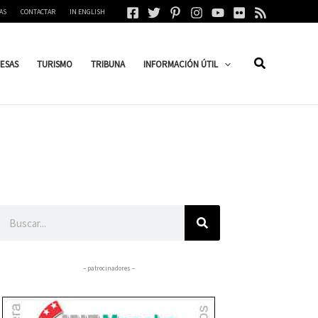
AS
CONTACTAR
IN ENGLISH
ESAS
TURISMO
TRIBUNA
INFORMACIÓN ÚTIL
Buscar
– patrocinadores –