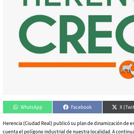
Compartir
Compartir
Compartir
Compartir
Compar
Compar
en
en
en
en
en
en
WhatsApp
Facebook
X (Twi
Herencia (Ciudad Real) publicó su plan de dinamización de e
cuenta el polígono industrial de nuestra localidad. A contin