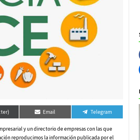
tir
tir
Compartir
Compartir
Compartir
Compartir
en
en
en
en
tter)
Email
Telegram
mpresarial y un directorio de empresas con las que
uación reproducimos la información publicada por el