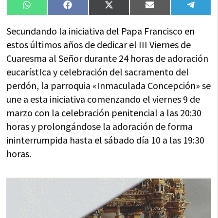
Compartir
Compartir
Compartir
Compartir
Compa
WhatsApp
Facebook
X
Email
Tele
en
en
en
en
en
(Twitter)
Secundando la iniciativa del Papa Francisco en
estos últimos años de dedicar el III Viernes de
Cuaresma al Señor durante 24 horas de adoración
eucarístIca y celebración del sacramento del
perdón, la parroquia «Inmaculada Concepción» se
une a esta iniciativa comenzando el viernes 9 de
marzo con la celebración penitencial a las 20:30
horas y prolongándose la adoración de forma
ininterrumpida hasta el sábado día 10 a las 19:30
horas.