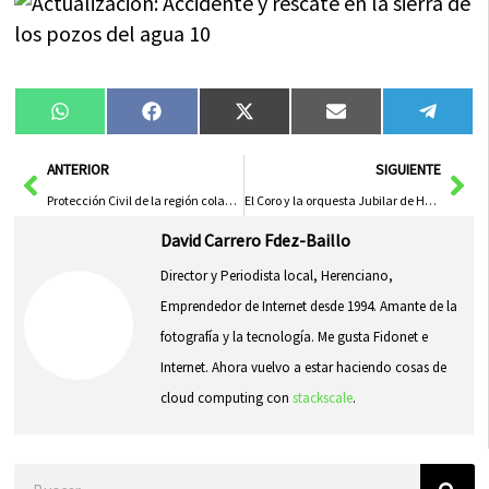
Compartir
Compartir
Compartir
Compartir
Compa
WhatsApp
Facebook
X
Email
Tele
en
en
en
en
en
(Twitter)
Ant
Sig
ANTERIOR
SIGUIENTE
Protección Civil de la región colaboró en el Duatlón-Cross de Herencia
El Coro y la orquesta Jubilar de Herencia actuó en Malagón
David Carrero Fdez-Baillo
Director y Periodista local, Herenciano,
Emprendedor de Internet desde 1994. Amante de la
fotografía y la tecnología. Me gusta Fidonet e
Internet. Ahora vuelvo a estar haciendo cosas de
cloud computing con
stackscale
.
Buscar