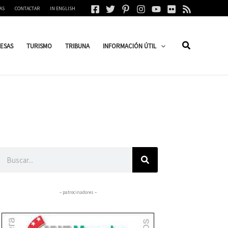
AS
CONTACTAR
IN ENGLISH
ESAS
TURISMO
TRIBUNA
INFORMACIÓN ÚTIL
Buscar
– patrocinadores –