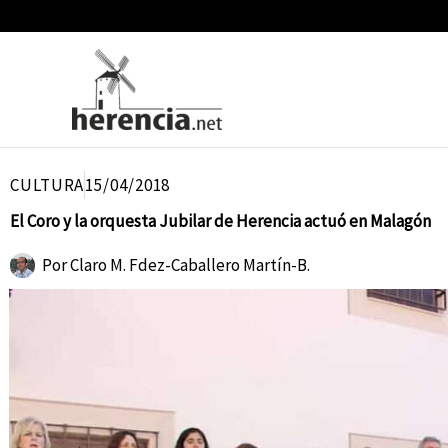
Ir
al
contenido
CULTURA
15/04/2018
El Coro y la orquesta Jubilar de Herencia actuó en Malagón
Por
Claro M. Fdez-Caballero Martín-B.