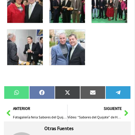
Compartir
Compartir
Compartir
Compartir
Compa
WhatsApp
Facebook
X
Email
Tele
en
en
en
en
en
(Twitter)
Ant
Sig
ANTERIOR
SIGUIENTE
Fotogalería feria Sabores del Quijote en Herencia
Vídeo: “Sabores del Quijote” de Herencia dedicada al queso
Otras Fuentes