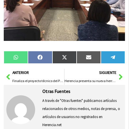
Compartir
Compartir
Compartir
Compartir
Compa
WhatsApp
Facebook
X
Email
Tele
en
en
en
en
en
(Twitter)
Ant
Sig
ANTERIOR
SIGUIENTE
Finaliza el proyecto técnico del Puente Rondadías y comienza la búsqueda de financiación
Herencia presenta su nueva herramienta de reserva de instalaciones
Otras Fuentes
A través de "Otras fuentes" publicamos artículos
relacionados de otros medios, notas de prensa, o
artículos de usuarios no registrados en
Herencia.net