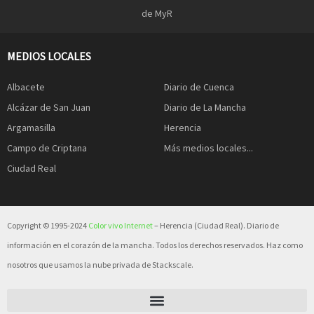
de MyR
MEDIOS LOCALES
Albacete
Diario de Cuenca
Alcázar de San Juan
Diario de La Mancha
Argamasilla
Herencia
Campo de Criptana
Más medios locales...
Ciudad Real
Copyright © 1995-2024
Color vivo Internet
– Herencia (Ciudad Real). Diario de
información en el corazón de la mancha. Todos los derechos reservados. Haz como
nosotros que usamos la nube privada de Stackscale.