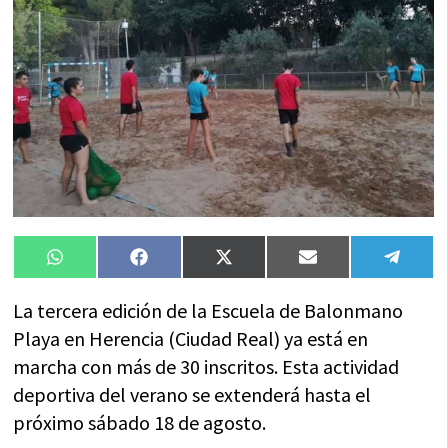
Compartir
Compartir
Compartir
Compartir
Compa
WhatsApp
Facebook
X
Email
Tele
en
en
en
en
en
(Twitter)
La tercera edición de la Escuela de Balonmano
Playa en Herencia (Ciudad Real) ya está en
marcha con más de 30 inscritos. Esta actividad
deportiva del verano se extenderá hasta el
próximo sábado 18 de agosto.