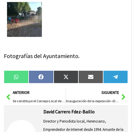
Fotografías del Ayuntamiento.
Compartir
Compartir
Compartir
Compartir
Compa
WhatsApp
Facebook
X
Email
Tele
en
en
en
en
en
(Twitter)
Ant
Sig
ANTERIOR
SIGUIENTE
Se constituye el Consejo Local de Empresas de Herencia
Inauguración de la exposición «Dos formas de pintar» el sábado 4 de agosto
David Carrero Fdez-Baillo
Director y Periodista local, Herenciano,
Emprendedor de Internet desde 1994. Amante de la