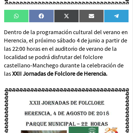
Compartir
Compartir
Compartir
Compartir
Compa
WhatsApp
Facebook
X
Email
Tele
en
en
en
en
en
(Twitter)
Dentro de la programación cultural del verano en
Herencia, el próximo sábado 4 de junio a partir de
las 22:00 horas en el auditorio de verano de la
localidad se podrá disfrutar del folclore
castellano-Manchego durante la celebración de
las
XXII
Jornadas de Folclore de Herencia.