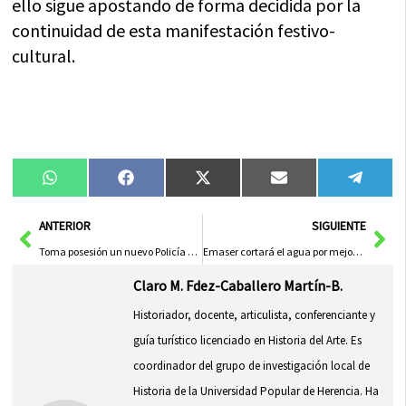
ello sigue apostando de forma decidida por la
continuidad de esta manifestación festivo-
cultural.
Compartir
Compartir
Compartir
Compartir
Compa
WhatsApp
Facebook
X
Email
Tele
en
en
en
en
en
(Twitter)
Ant
Sig
ANTERIOR
SIGUIENTE
Toma posesión un nuevo Policía Local en Herencia
Emaser cortará el agua por mejoras en algunas calles el 2 de agosto
Claro M. Fdez-Caballero Martín-B.
Historiador, docente, articulista, conferenciante y
guía turístico licenciado en Historia del Arte. Es
coordinador del grupo de investigación local de
Historia de la Universidad Popular de Herencia. Ha