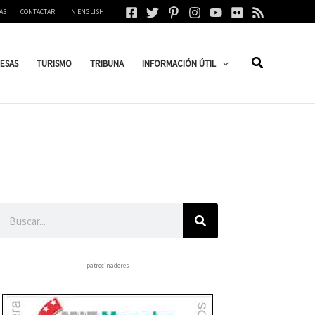
AS
CONTACTAR
IN ENGLISH
ESAS
TURISMO
TRIBUNA
INFORMACIÓN ÚTIL
Buscar
– patrocinadores –