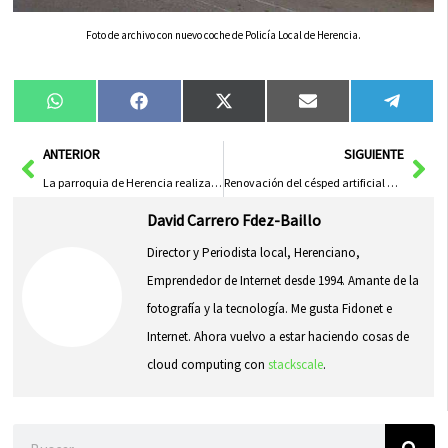
Foto de archivo con nuevo coche de Policía Local de Herencia.
Compartir
Compartir
Compartir
Compartir
Compa
WhatsApp
Facebook
X
Email
Tele
en
en
en
en
en
(Twitter)
Ant
Sig
ANTERIOR
SIGUIENTE
La parroquia de Herencia realizará una peregrinación a Malagón
Renovación del césped artificial del Fernández de la Puebla de Herencia
David Carrero Fdez-Baillo
Director y Periodista local, Herenciano,
Emprendedor de Internet desde 1994. Amante de la
fotografía y la tecnología. Me gusta Fidonet e
Internet. Ahora vuelvo a estar haciendo cosas de
cloud computing con
stackscale
.
Buscar