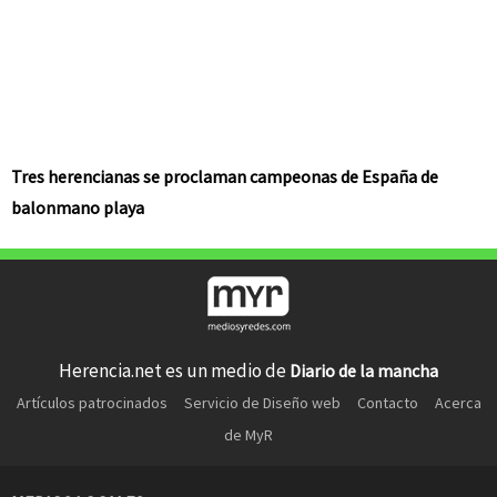
Tres herencianas se proclaman campeonas de España de
balonmano playa
Herencia.net es un medio de
Diario de la mancha
Artículos patrocinados
Servicio de Diseño web
Contacto
Acerca
de MyR