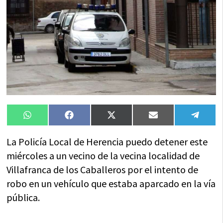
Compartir
Compartir
Compartir
Compartir
Compa
WhatsApp
Facebook
X
Email
Tele
en
en
en
en
en
(Twitter)
La Policía Local de Herencia puedo detener este
miércoles a un vecino de la vecina localidad de
Villafranca de los Caballeros por el intento de
robo en un vehículo que estaba aparcado en la vía
pública.