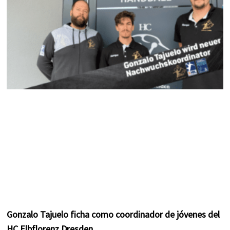
m
t
Gonzalo Tajuelo ficha como coordinador de jóvenes del
HC Elbflorenz Dresden