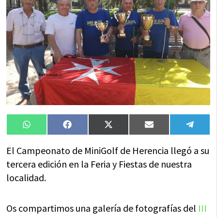
Compartir
Compartir
Compartir
Compartir
Compa
WhatsApp
Facebook
X
Email
Tele
en
en
en
en
en
(Twitter)
El Campeonato de MiniGolf de Herencia llegó a su
tercera edición en la Feria y Fiestas de nuestra
localidad.
Os compartimos una galería de fotografías del
III