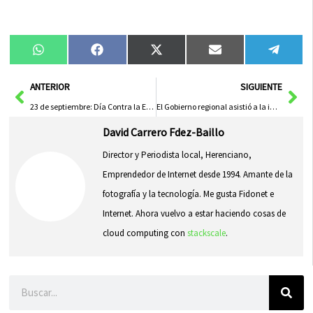
Compartir
Compartir
Compartir
Compartir
Compa
WhatsApp
Facebook
X
Email
Tele
en
en
en
en
en
(Twitter)
Ant
Sig
ANTERIOR
SIGUIENTE
23 de septiembre: Día Contra la Explotación y Tráfico de Mujeres
El Gobierno regional asistió a la inauguración de la feria y fiestas de La Merced de Herencia
David Carrero Fdez-Baillo
Director y Periodista local, Herenciano,
Emprendedor de Internet desde 1994. Amante de la
fotografía y la tecnología. Me gusta Fidonet e
Internet. Ahora vuelvo a estar haciendo cosas de
cloud computing con
stackscale
.
Buscar