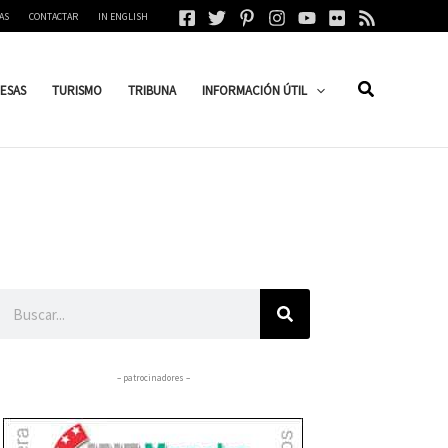
AS
CONTACTAR
IN ENGLISH
ESAS
TURISMO
TRIBUNA
INFORMACIÓN ÚTIL
Buscar
– patrocinadores –