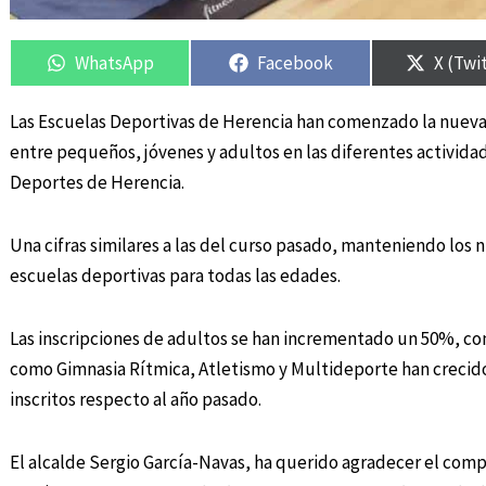
Compartir
Compartir
Compartir
Compartir
Compar
Compar
en
en
en
en
en
en
WhatsApp
Facebook
X (Twi
Las Escuelas Deportivas de Herencia han comenzado la nueva
entre pequeños, jóvenes y adultos en las diferentes activida
Deportes de Herencia.
Una cifras similares a las del curso pasado, manteniendo los ni
escuelas deportivas para todas las edades.
Las inscripciones de adultos se han incrementado un 50%, co
como Gimnasia Rítmica, Atletismo y Multideporte han creci
inscritos respecto al año pasado.
El alcalde Sergio García-Navas, ha querido agradecer el comp