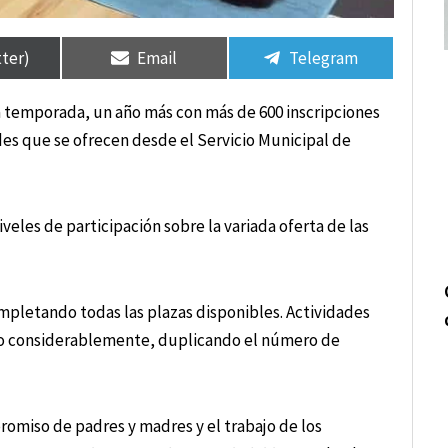
tir
tir
Compartir
Compartir
Compartir
Compartir
en
en
en
en
tter)
Email
Telegram
 temporada, un año más con más de 600 inscripciones
des que se ofrecen desde el Servicio Municipal de
veles de participación sobre la variada oferta de las
mpletando todas las plazas disponibles. Actividades
do considerablemente, duplicando el número de
romiso de padres y madres y el trabajo de los