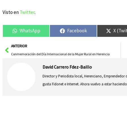
Visto en
Twitter
.
WhatsApp
Facebook
X (Twi
Ant
ANTERIOR
Conmemoración del Día Internacional de la Mujer Rural en Herencia
David Carrero Fdez-Baillo
Director y Periodista local, Herenciano, Emprendedor d
gusta Fidonet e Internet. Ahora vuelvo a estar hacie