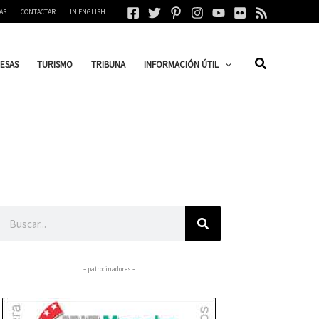
AS
CONTACTAR
IN ENGLISH
ESAS
TURISMO
TRIBUNA
INFORMACIÓN ÚTIL
Buscar
– patrocinadores –