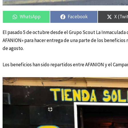
Compartir
Compartir
Compartir
Compartir
Compar
Compar
en
en
en
en
en
en
WhatsApp
Facebook
X (Twi
El pasado 5 de octubre desde el Grupo Scout La Inmaculada de 
AFANION» para hacer entrega de una parte de los beneficios 
de agosto.
Los beneficios han sido repartidos entre AFANION y el Camp