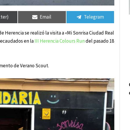
tir
tir
Compartir
Compartir
Compartir
Compartir
en
en
en
en
tter)
Email
Telegram
Herencia se realizó la visita a «Mi Sonrisa Ciudad Real
recaudados en la
III Herencia Colours Run
del pasado 18
amento de Verano Scout.