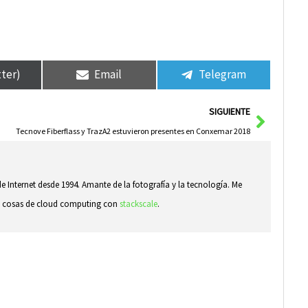
tter)
Email
Telegram
Siguie
SIGUIENTE
Tecnove Fiberflass y TrazA2 estuvieron presentes en Conxemar 2018
e Internet desde 1994. Amante de la fotografía y la tecnología. Me
ndo cosas de cloud computing con
stackscale
.