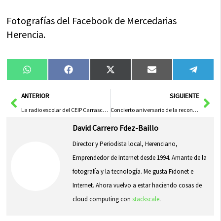
Fotografías del Facebook de Mercedarias
Herencia.
Compartir
Compartir
Compartir
Compartir
Compa
WhatsApp
Facebook
X
Email
Tele
en
en
en
en
en
(Twitter)
Ant
Sig
ANTERIOR
SIGUIENTE
La radio escolar del CEIP Carrasco Alcalde lanzó su programa 3: ¿Qué se cuece?
Concierto aniversario de la reconstrucción y restauración del órgano barroco de Herencia
David Carrero Fdez-Baillo
Director y Periodista local, Herenciano,
Emprendedor de Internet desde 1994. Amante de la
fotografía y la tecnología. Me gusta Fidonet e
Internet. Ahora vuelvo a estar haciendo cosas de
cloud computing con
stackscale
.