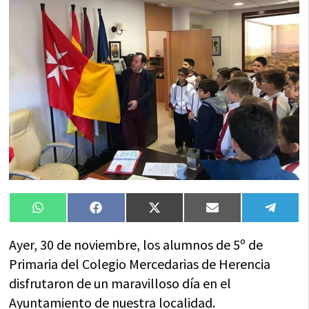
Compartir
Compartir
Compartir
Compartir
Compa
WhatsApp
Facebook
X
Email
Tele
en
en
en
en
en
(Twitter)
Ayer, 30 de noviembre, los alumnos de 5º de
Primaria del Colegio Mercedarias de Herencia
disfrutaron de un maravilloso día en el
Ayuntamiento de nuestra localidad.