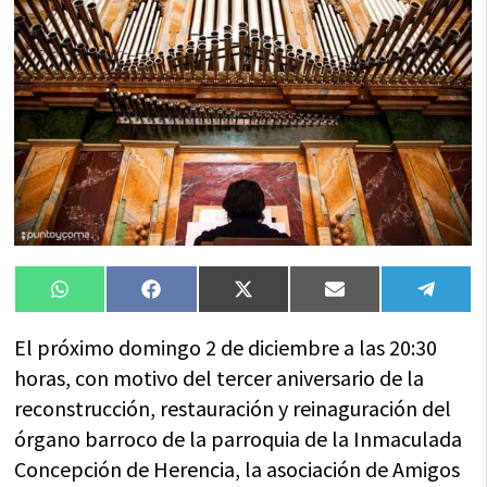
Compartir
Compartir
Compartir
Compartir
Compa
WhatsApp
Facebook
X
Email
Tele
en
en
en
en
en
(Twitter)
El próximo domingo 2 de diciembre a las 20:30
horas, con motivo del tercer aniversario de la
reconstrucción, restauración y reinaguración del
órgano barroco de la parroquia de la Inmaculada
Concepción de Herencia, la asociación de Amigos