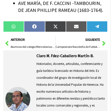
AVE MARÍA, DE F. CACCINI -TAMBOURIN,
DE JEAN PHILLIPE RAMEAU (1683-1764).
Compartir
Compartir
Compartir
Compartir
Compa
WhatsApp
Facebook
X
Email
Tele
en
en
en
en
en
(Twitter)
Ant
Sig
ANTERIOR
SIGUIENTE
Alumnos del colegio Mercedarias de Herencia visitan el Ayuntamiento de Herencia
Campeonato Navideño de Futbolín por parejas
Claro M. Fdez-Caballero Martín-B.
Historiador, docente, articulista, conferenciante y
guía turístico licenciado en Historia del Arte. Es
coordinador del grupo de investigación local de
Historia de la Universidad Popular de Herencia. Ha
escrito numerosos artículos de historia y
patrimonio en diferentes revistas y periódicos tanto
locales como comarcales y regionales, y es