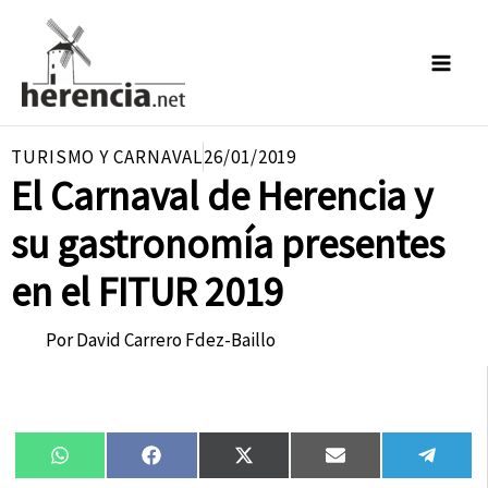
Ir
al
contenido
TURISMO Y CARNAVAL
26/01/2019
El Carnaval de Herencia y
su gastronomía presentes
en el FITUR 2019
Por
David Carrero Fdez-Baillo
Compartir
Compartir
Compartir
Compartir
Compa
WhatsApp
Facebook
X
Email
Tele
en
en
en
en
en
(Twitter)