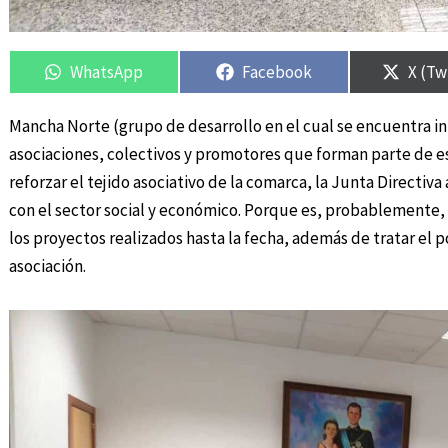
Compartir
Compartir
Compartir
Compartir
Compa
Compa
en
en
en
en
en
en
WhatsApp
Facebook
X (Tw
Mancha Norte (grupo de desarrollo en el cual se encuentra int
asociaciones, colectivos y promotores que forman parte de es
reforzar el tejido asociativo de la comarca, la Junta Directi
con el sector social y económico. Porque es, probablemente, l
los proyectos realizados hasta la fecha, además de tratar el 
asociación.