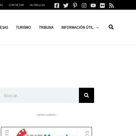
AS
CONTACTAR
IN ENGLISH
ESAS
TURISMO
TRIBUNA
INFORMACIÓN ÚTIL
Buscar
– patrocinadores –