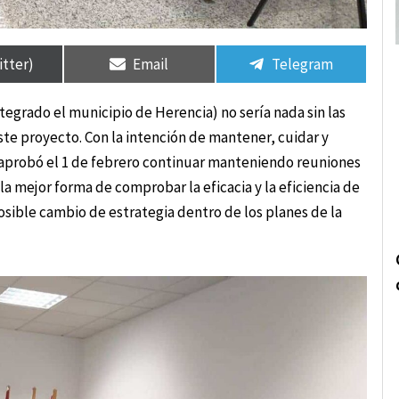
rtir
rtir
Compartir
Compartir
Compartir
Compartir
en
en
en
en
itter)
Email
Telegram
egrado el municipio de Herencia) no sería nada sin las
te proyecto. Con la intención de mantener, cuidar y
va aprobó el 1 de febrero continuar manteniendo reuniones
a mejor forma de comprobar la eficacia y la eficiencia de
posible cambio de estrategia dentro de los planes de la