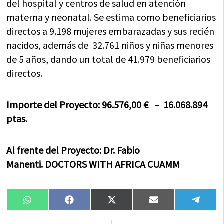
del hospital y centros de salud en atención
materna y neonatal. Se estima como beneficiarios
directos a 9.198 mujeres embarazadas y sus recién
nacidos, además de 32.761 niños y niñas menores
de 5 años, dando un total de 41.979 beneficiarios
directos.
Importe del Proyecto: 96.576,00 € – 16.068.894
ptas.
Al frente del Proyecto: Dr. Fabio
Manenti.
DOCTORS WITH AFRICA CUAMM
Compartir
Compartir
Compartir
Compartir
Compa
WhatsApp
Facebook
X
Email
Tele
en
en
en
en
en
(Twitter)