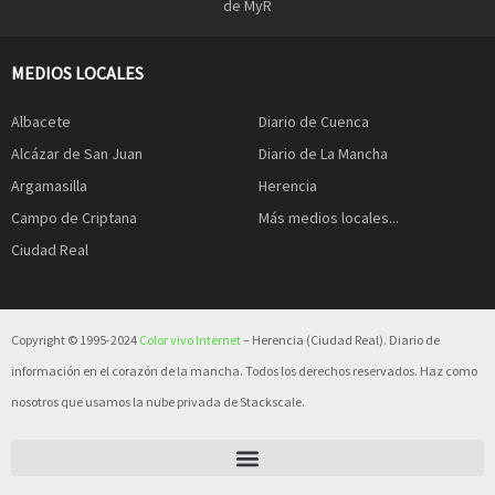
de MyR
MEDIOS LOCALES
Albacete
Diario de Cuenca
Alcázar de San Juan
Diario de La Mancha
Argamasilla
Herencia
Campo de Criptana
Más medios locales...
Ciudad Real
Copyright © 1995-2024
Color vivo Internet
– Herencia (Ciudad Real). Diario de
información en el corazón de la mancha. Todos los derechos reservados. Haz como
nosotros que usamos la nube privada de Stackscale.