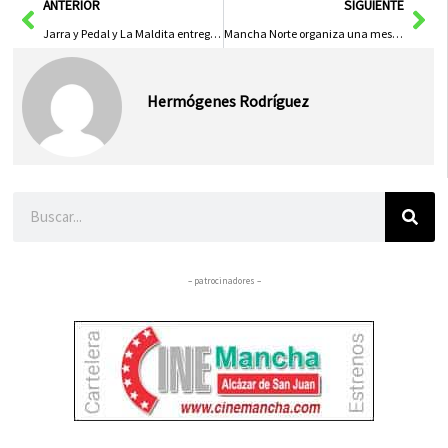
Ant
Sig
ANTERIOR
SIGUIENTE
Jarra y Pedal y La Maldita entregan el dinero de la San Silvestre a Las Supernenas y a la AECC
Mancha Norte organiza una mesa de participación en Herencia
Hermógenes Rodríguez
Buscar
– patrocinadores –