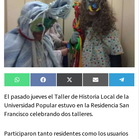
Compartir
Compartir
Compartir
Compartir
Compa
WhatsApp
Facebook
X
Email
Tele
en
en
en
en
en
(Twitter)
El pasado jueves el Taller de Historia Local de la
Universidad Popular estuvo en la Residencia San
Francisco celebrando dos talleres.
Participaron tanto residentes como los usuarios