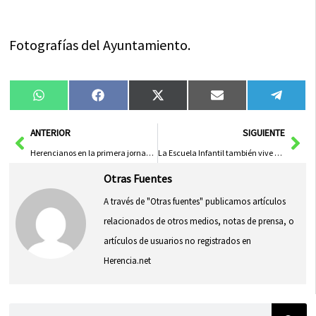
Fotografías del Ayuntamiento.
Compartir
Compartir
Compartir
Compartir
Compa
WhatsApp
Facebook
X
Email
Tele
en
en
en
en
en
(Twitter)
Ant
Sig
ANTERIOR
SIGUIENTE
Herencianos en la primera jornada provincial de Atletismo en Manzanares
La Escuela Infantil también vive el Carnaval de Herencia
Otras Fuentes
A través de "Otras fuentes" publicamos artículos
relacionados de otros medios, notas de prensa, o
artículos de usuarios no registrados en
Herencia.net
Buscar