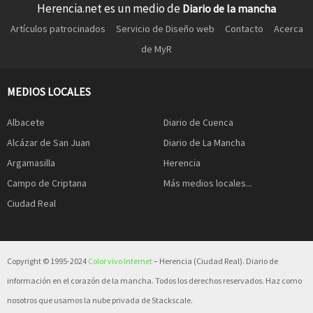
Herencia.net es un medio de
Diario de la mancha
Artículos patrocinados
Servicio de Diseño web
Contacto
Acerca
de MyR
MEDIOS LOCALES
Albacete
Diario de Cuenca
Alcázar de San Juan
Diario de La Mancha
Argamasilla
Herencia
Campo de Criptana
Más medios locales...
Ciudad Real
Copyright © 1995-2024
Color vivo Internet
– Herencia (Ciudad Real). Diario de
información en el corazón de la mancha. Todos los derechos reservados. Haz como
nosotros que usamos la nube privada de Stackscale.