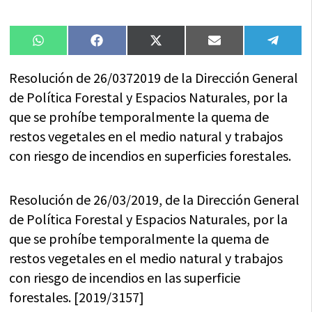
Compartir
Compartir
Compartir
Compartir
Compa
WhatsApp
Facebook
X
Email
Tele
en
en
en
en
en
(Twitter)
Resolución de 26/0372019 de la Dirección General
de Política Forestal y Espacios Naturales, por la
que se prohíbe temporalmente la quema de
restos vegetales en el medio natural y trabajos
con riesgo de incendios en superficies forestales.
Resolución de 26/03/2019, de la Dirección General
de Política Forestal y Espacios Naturales, por la
que se prohíbe temporalmente la quema de
restos vegetales en el medio natural y trabajos
con riesgo de incendios en las superficie
forestales. [2019/3157]