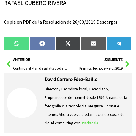
RAFAEL CUBERO RIVERA
Copia en PDF de la Resolución de 26/03/2019.Descargar
Compartir
Compartir
Compartir
Compartir
Compa
WhatsApp
Facebook
X
Email
Tele
en
en
en
en
en
(Twitter)
Ant
Sig
ANTERIOR
SIGUIENTE
Continua el Plan de asfaltado de calles en Herencia
Premios Tecnove-Retos 2019
David Carrero Fdez-Baillo
Director y Periodista local, Herenciano,
Emprendedor de Internet desde 1994. Amante de la
fotografía y la tecnología. Me gusta Fidonet e
Internet. Ahora vuelvo a estar haciendo cosas de
cloud computing con
stackscale
.