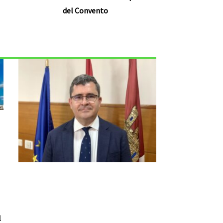
del Convento
l