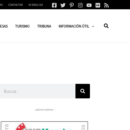
AS
CONTACTAR
IN ENGLISH
ESAS
TURISMO
TRIBUNA
INFORMACIÓN ÚTIL
Buscar
– patrocinadores –