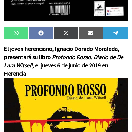
Compartir
Compartir
Compartir
Compartir
Compa
WhatsApp
Facebook
X
Email
Tele
en
en
en
en
en
(Twitter)
El joven herenciano, Ignacio Dorado Moraleda,
presentará su libro
Profondo Rosso. Diario de De
Lara Witsell,
el jueves 6 de junio de 2019 en
Herencia