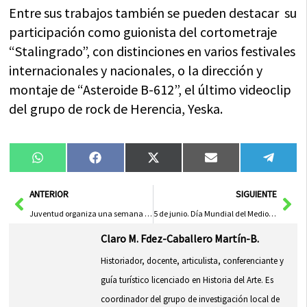
Entre sus trabajos también se pueden destacar su
participación como guionista del cortometraje
“Stalingrado”, con distinciones en varios festivales
internacionales y nacionales, o la dirección y
montaje de “Asteroide B-612”, el último videoclip
del grupo de rock de Herencia, Yeska.
Compartir
Compartir
Compartir
Compartir
Compa
WhatsApp
Facebook
X
Email
Tele
en
en
en
en
en
(Twitter)
Ant
Sig
ANTERIOR
SIGUIENTE
Juventud organiza una semana tecnológica de innovación y diversión
5 de junio. Día Mundial del Medioambiente
Claro M. Fdez-Caballero Martín-B.
Historiador, docente, articulista, conferenciante y
guía turístico licenciado en Historia del Arte. Es
coordinador del grupo de investigación local de