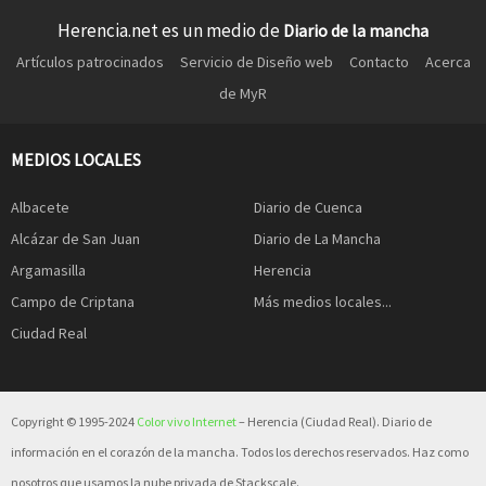
Herencia.net es un medio de
Diario de la mancha
Artículos patrocinados
Servicio de Diseño web
Contacto
Acerca
de MyR
MEDIOS LOCALES
Albacete
Diario de Cuenca
Alcázar de San Juan
Diario de La Mancha
Argamasilla
Herencia
Campo de Criptana
Más medios locales...
Ciudad Real
Copyright © 1995-2024
Color vivo Internet
– Herencia (Ciudad Real). Diario de
información en el corazón de la mancha. Todos los derechos reservados. Haz como
nosotros que usamos la nube privada de Stackscale.