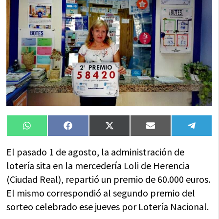
Compartir
Compartir
Compartir
Compartir
Compa
WhatsApp
Facebook
X
Email
Tele
en
en
en
en
en
(Twitter)
El pasado 1 de agosto, la administración de
lotería sita en la mercedería Loli de Herencia
(Ciudad Real), repartió un premio de 60.000 euros.
El mismo correspondió al segundo premio del
sorteo celebrado ese jueves por Lotería Nacional.