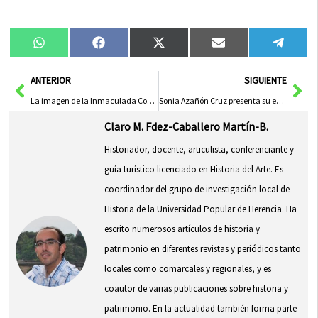
Compartir
Compartir
Compartir
Compartir
Compa
WhatsApp
Facebook
X
Email
Tele
en
en
en
en
en
(Twitter)
Ant
Sig
ANTERIOR
SIGUIENTE
La imagen de la Inmaculada Concepción visita el barrio del Cristo
Sonia Azañón Cruz presenta su exposición Arte SAC Serie Música en Color
Claro M. Fdez-Caballero Martín-B.
Historiador, docente, articulista, conferenciante y
guía turístico licenciado en Historia del Arte. Es
coordinador del grupo de investigación local de
Historia de la Universidad Popular de Herencia. Ha
escrito numerosos artículos de historia y
patrimonio en diferentes revistas y periódicos tanto
locales como comarcales y regionales, y es
coautor de varias publicaciones sobre historia y
patrimonio. En la actualidad también forma parte