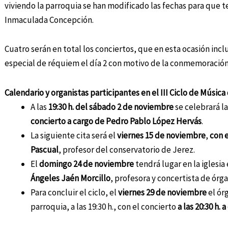
viviendo la parroquia se han modificado las fechas para que t
Inmaculada Concepción.
Cuatro serán en total los conciertos, que en esta ocasión inc
especial de réquiem el día 2 con motivo de la conmemoración
Calendario y organistas participantes en el III Ciclo de Músic
A las
19:30 h. del sábado 2 de noviembre
se celebrará l
concierto
a cargo de
Pedro Pablo López Hervás
.
La siguiente cita será el
viernes
15 de noviembre
,
con e
Pascual
, profesor del conservatorio de Jerez.
El
domingo 24 de noviembre
tendrá lugar en la iglesia
Ángeles Jaén Morcillo
, profesora y concertista de órga
Para concluir el ciclo, el
viernes 29 de noviembre
el ór
parroquia, a las 19:30 h., con el concierto
a las 20:30 h.