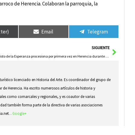
arroco de Herencia. Colaboran la parroquia, la
tter)
Email
Telegram
Siguie
SIGUIENTE
El Cristo de la Esperanza procesiona por primera vez en Herencia durante el Rosario de Ánimas
 turístico licenciado en Historia del Arte. Es coordinador del grupo de
ar de Herencia. Ha escrito numerosos artículos de historia y
ocales como comarcales y regionales, y es coautor de varias
idad también forma parte de la directiva de varias asociaciones
ia.net. .
Google+