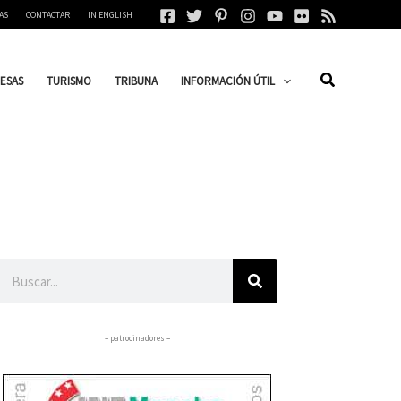
AS
CONTACTAR
IN ENGLISH
ESAS
TURISMO
TRIBUNA
INFORMACIÓN ÚTIL
Buscar
– patrocinadores –