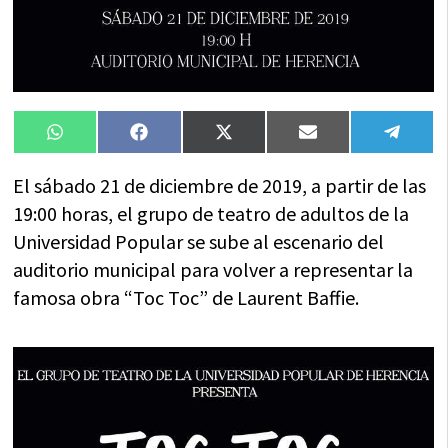
Compartir
Compartir
Compartir
Compartir
Compa
WhatsApp
Facebook
X
Email
Tele
en
en
en
en
en
(Twitter)
El sábado 21 de diciembre de 2019, a partir de las
19:00 horas, el grupo de teatro de adultos de la
Universidad Popular se sube al escenario del
auditorio municipal para volver a representar la
famosa obra “Toc Toc” de Laurent Baffie.