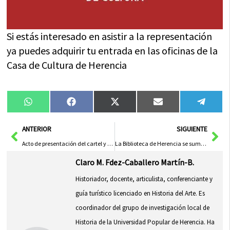
Si estás interesado en asistir a la representación
ya puedes adquirir tu entrada en las oficinas de la
Casa de Cultura de Herencia
Compartir
Compartir
Compartir
Compartir
Compa
WhatsApp
Facebook
X
Email
Tele
en
en
en
en
en
(Twitter)
Ant
Sig
ANTERIOR
SIGUIENTE
Acto de presentación del cartel y programación del centenario de la hermandad de San José
La Biblioteca de Herencia se suma al fenómeno «Bookface»
Claro M. Fdez-Caballero Martín-B.
Historiador, docente, articulista, conferenciante y
guía turístico licenciado en Historia del Arte. Es
coordinador del grupo de investigación local de
Historia de la Universidad Popular de Herencia. Ha