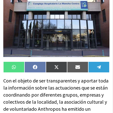
Compartir
Compartir
Compartir
Compartir
Compa
WhatsApp
Facebook
X
Email
Tele
en
en
en
en
en
(Twitter)
Con el objeto de ser transparentes y aportar toda
la información sobre las actuaciones que se están
coordinando por diferentes grupos, empresas y
colectivos de la localidad, la asociación cultural y
de voluntariado Anthropos ha emitido un