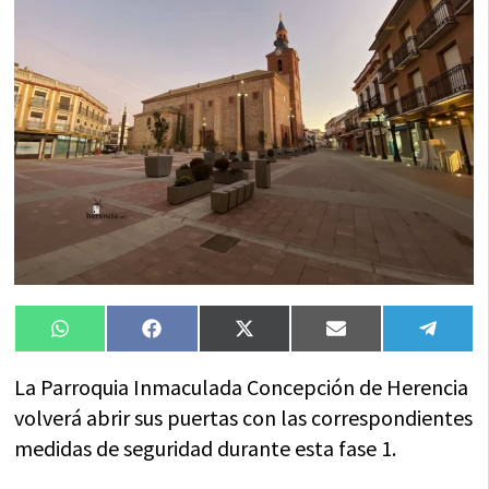
Compartir
Compartir
Compartir
Compartir
Compa
WhatsApp
Facebook
X
Email
Tele
en
en
en
en
en
(Twitter)
La Parroquia Inmaculada Concepción de Herencia
volverá abrir sus puertas con las correspondientes
medidas de seguridad durante esta fase 1.