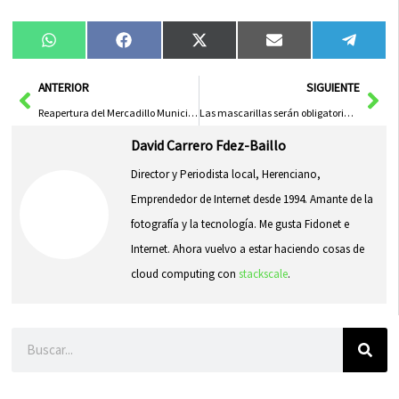
Compartir
Compartir
Compartir
Compartir
Compa
WhatsApp
Facebook
X
Email
Tele
en
en
en
en
en
(Twitter)
Ant
Sig
ANTERIOR
SIGUIENTE
Reapertura del Mercadillo Municipal, el Punto Limpio y Cementerio en Fase 1
Las mascarillas serán obligatorias en toda España
David Carrero Fdez-Baillo
Director y Periodista local, Herenciano,
Emprendedor de Internet desde 1994. Amante de la
fotografía y la tecnología. Me gusta Fidonet e
Internet. Ahora vuelvo a estar haciendo cosas de
cloud computing con
stackscale
.
Buscar