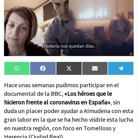
Compartir
Compartir
Compartir
Compartir
Compa
WhatsApp
Facebook
X
Email
Tele
en
en
en
en
en
(Twitter)
Hace unas semanas pudimos participar en el
documental de la BBC,
«Los héroes que le
hicieron frente al coronavirus en España»
, sin
duda un placer poder ayudar a Almudena con esta
gran labor en la que se ha hecho visible esta lucha
en nuestra región, con foco en Tomelloso y
Herencia (Ciudad Real).