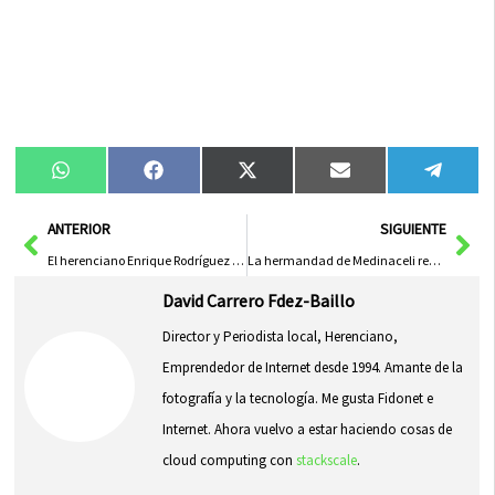
Compartir
Compartir
Compartir
Compartir
Compa
WhatsApp
Facebook
X
Email
Tele
en
en
en
en
en
(Twitter)
Ant
Sig
ANTERIOR
SIGUIENTE
El herenciano Enrique Rodríguez de Tembleque participa en las visitas virtuales del Thyssen
La hermandad de Medinaceli reabre la capilla del cementerio
David Carrero Fdez-Baillo
Director y Periodista local, Herenciano,
Emprendedor de Internet desde 1994. Amante de la
fotografía y la tecnología. Me gusta Fidonet e
Internet. Ahora vuelvo a estar haciendo cosas de
cloud computing con
stackscale
.