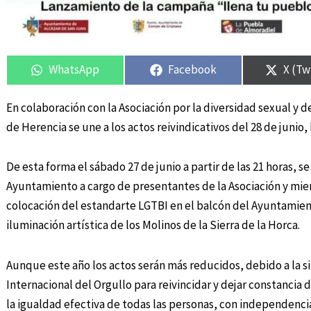
Compartir
Compartir
Compartir
Compartir
Compa
Compa
en
en
en
en
en
en
WhatsApp
Facebook
X (Tw
En colaboración con la Asociación por la diversidad sexual y
de Herencia se une a los actos reivindicativos del 28 de juni
De esta forma el sábado 27 de junio a partir de las 21 horas, s
Ayuntamiento a cargo de presentantes de la Asociación y miem
colocación del estandarte LGTBI en el balcón del Ayuntamient
iluminación artística de los Molinos de la Sierra de la Horca.
Aunque este año los actos serán más reducidos, debido a la s
Internacional del Orgullo para reivincidar y dejar constancia 
la igualdad efectiva de todas las personas, con independenci