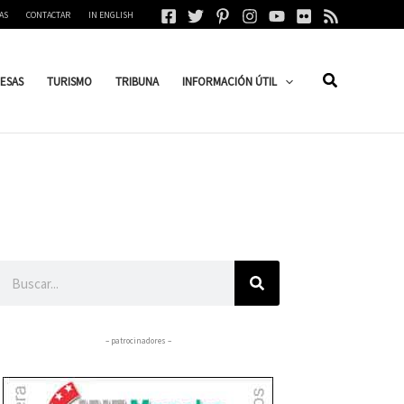
AS
CONTACTAR
IN ENGLISH
ESAS
TURISMO
TRIBUNA
INFORMACIÓN ÚTIL
Buscar
– patrocinadores –