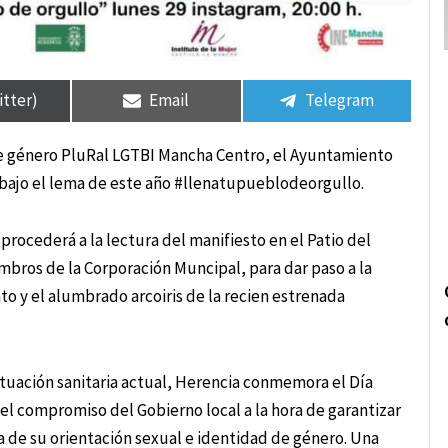
rtir
rtir
Compartir
Compartir
Compartir
Compartir
en
en
en
en
itter)
Email
Telegram
 de género PluRal LGTBI Mancha Centro, el Ayuntamiento
o, bajo el lema de este año #llenatupueblodeorgullo.
e procederá a la lectura del manifiesto en el Patio del
bros de la Corporación Muncipal, para dar paso a la
o y el alumbrado arcoiris de la recien estrenada
ituación sanitaria actual, Herencia conmemora el Día
del compromiso del Gobierno local a la hora de garantizar
a de su orientación sexual e identidad de género. Una