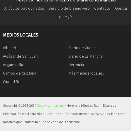
Artículos patrocinados
Servicio de Diseño web
Contacto
Acerca
de MyR
MEDIOS LOCALES
Albacete
Diario de Cuenca
Alcázar de San Juan
Diario de La Mancha
Argamasilla
Herencia
Campo de Criptana
Más medios locales...
Ciudad Real
Copyright © 1995-2024
Color vivo Internet
– Herencia (Ciudad Real). Diario de
información en el corazón de la mancha. Todos los derechos reservados. Haz como
nosotros que usamos la nube privada de Stackscale.