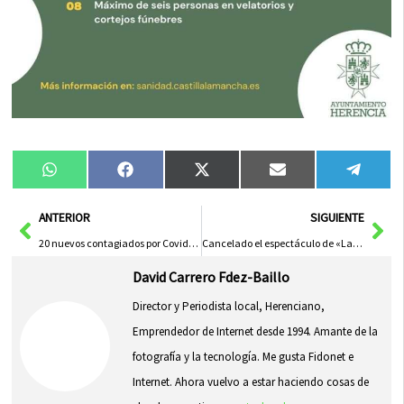
Compartir
Compartir
Compartir
Compartir
Compa
WhatsApp
Facebook
X
Email
Tele
en
en
en
en
en
(Twitter)
Ant
Sig
ANTERIOR
SIGUIENTE
20 nuevos contagiados por Covid-19 en Herencia, solo 2 más que la pasada semana
Cancelado el espectáculo de «La Celestina» que se iba a celebrar en el auditorio municipal
David Carrero Fdez-Baillo
Director y Periodista local, Herenciano,
Emprendedor de Internet desde 1994. Amante de la
fotografía y la tecnología. Me gusta Fidonet e
Internet. Ahora vuelvo a estar haciendo cosas de