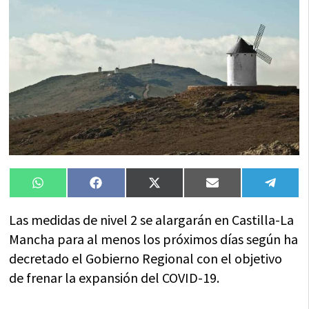
Compartir
Compartir
Compartir
Compartir
Compa
WhatsApp
Facebook
X
Email
Tele
en
en
en
en
en
(Twitter)
Las medidas de nivel 2 se alargarán en Castilla-La
Mancha para al menos los próximos días según ha
decretado el Gobierno Regional con el objetivo
de frenar la expansión del COVID-19.